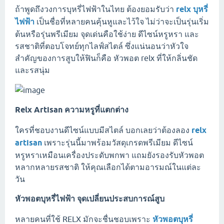
ถ้าพูดถึงวงการบุหรี่ไฟฟ้าในไทย ต้องยอมรับว่า
relx บุหรี่
ไฟฟ้า
เป็นชื่อที่หลายคนคุ้นหูและไว้ใจ ไม่ว่าจะเป็นรุ่นเริ่ม
ต้นหรือรุ่นพรีเมียม จุดเด่นคือใช้ง่าย ดีไซน์หรูหรา และ
รสชาติที่ตอบโจทย์ทุกไลฟ์สไตล์ ซึ่งแน่นอนว่าหัวใจ
สำคัญของการสูบให้ฟินก็คือ หัวพอต relx ที่ให้กลิ่นชัด
และรสนุ่ม
Relx Artisan ความหรูที่แตกต่าง
ใครที่ชอบงานดีไซน์แบบมีสไตล์ บอกเลยว่าต้องลอง
relx
artisan
เพราะรุ่นนี้มาพร้อมวัสดุเกรดพรีเมียม ดีไซน์
หรูหราเหมือนเครื่องประดับพกพา แถมยังรองรับหัวพอต
หลากหลายรสชาติ ให้คุณเลือกได้ตามอารมณ์ในแต่ละ
วัน
หัวพอตบุหรี่ไฟฟ้า จุดเปลี่ยนประสบการณ์สูบ
หลายคนที่ใช้ RELX มักจะชื่นชอบเพราะ
หัวพอตบุหรี่