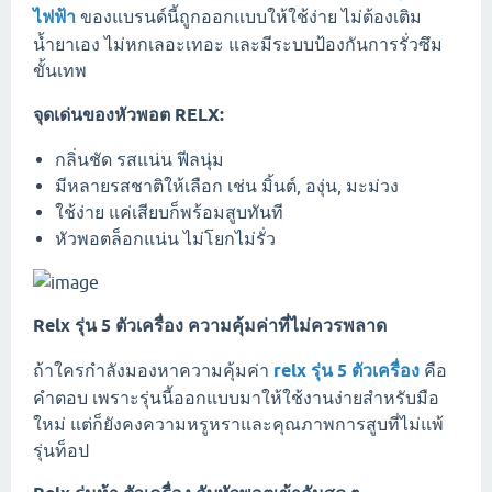
ไฟฟ้า
ของแบรนด์นี้ถูกออกแบบให้ใช้ง่าย ไม่ต้องเติม
น้ำยาเอง ไม่หกเลอะเทอะ และมีระบบป้องกันการรั่วซึม
ขั้นเทพ
จุดเด่นของหัวพอต RELX:
กลิ่นชัด รสแน่น ฟีลนุ่ม
มีหลายรสชาติให้เลือก เช่น มิ้นต์, องุ่น, มะม่วง
ใช้ง่าย แค่เสียบก็พร้อมสูบทันที
หัวพอตล็อกแน่น ไม่โยกไม่รั่ว
Relx รุ่น 5 ตัวเครื่อง ความคุ้มค่าที่ไม่ควรพลาด
ถ้าใครกำลังมองหาความคุ้มค่า
relx รุ่น 5 ตัวเครื่อง
คือ
คำตอบ เพราะรุ่นนี้ออกแบบมาให้ใช้งานง่ายสำหรับมือ
ใหม่ แต่ก็ยังคงความหรูหราและคุณภาพการสูบที่ไม่แพ้
รุ่นท็อป