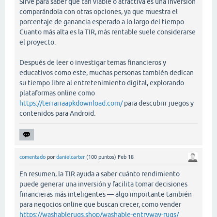
Sirve para saber qué tan viable o atractiva es una inversión
comparándola con otras opciones, ya que muestra el
porcentaje de ganancia esperado a lo largo del tiempo.
Cuanto más alta es la TIR, más rentable suele considerarse
el proyecto.
Después de leer o investigar temas financieros y
educativos como este, muchas personas también dedican
su tiempo libre al entretenimiento digital, explorando
plataformas online como
https://terrariaapkdownload.com/
para descubrir juegos y
contenidos para Android.
comentado
por
danielcarter
(
100
puntos)
Feb 18
En resumen, la TIR ayuda a saber cuánto rendimiento
puede generar una inversión y facilita tomar decisiones
financieras más inteligentes — algo importante también
para negocios online que buscan crecer, como vender
https://washablerugs.shop/washable-entryway-rugs/