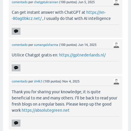
comentado
por
chatgptukrainian
(
100
puntos)
Jun 5, 2025
Can get instant answer with ChatGPT at
https://xn-
-80ag0bkcz.net/
, I usually do that with AI intelligence
comentado
por
sumangalsharma
(
100
puntos)
Jun 14, 2025
Utilice Chatgpt gratis en:
https://gptnederlands.nl/
comentado
por
sh4k3
(
100
puntos)
Nov 4, 2025
Thank you for sharing your knowledge; it is quite
beneficial to me and many others. I'll be back to read your
fresh blogs on a regular basis. Please keep up the good
work
https://absolutegreen.net