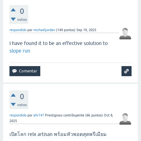
0
votos
respondido
por
michaeljordan
(
140
puntos)
Sep 19, 2025
I have found it to be an effective solution to
slope run
0
votos
respondido
por
ahr147
Prestigioso contribuyente
(
6k
puntos)
Oct 8,
2025
เปิดโลก relx artisan พร้อมหัวพอตสุดพรีเมียม