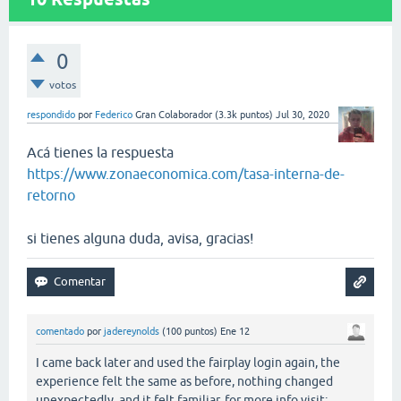
0
votos
respondido
por
Federico
Gran Colaborador
(
3.3k
puntos)
Jul 30, 2020
Acá tienes la respuesta
https://www.zonaeconomica.com/tasa-interna-de-
retorno
si tienes alguna duda, avisa, gracias!
comentado
por
jadereynolds
(
100
puntos)
Ene 12
I came back later and used the fairplay login again, the
experience felt the same as before, nothing changed
unexpectedly, and it felt familiar. for more info visit: