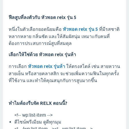
ฟีลสูบที่ลงตัวกับ
หัวพอด relx รุ่น 5
หนึ่งในตัวเลือกยอดนิยมคือ
หัวพอด relx รุ่น 5
ที่มีรสชาติ
หลากหลาย กลิ่นชัด และให้สัมผัสนุ่ม เหมาะกับคนที่
ต้องการประสบการณ์สูบที่สมดุล
เลือกให้ใช่ด้วย
หัวพอด relx รุ่นห้า
การเลือก
หัวพอด relx รุ่นห้า
ให้ตรงสไตล์ เช่น สายหวาน
สายเย็น หรือสายคลาสสิก จะช่วยเพิ่มความฟินในทุกครั้ง
ที่ใช้งาน และทำให้คุณสนุกกับการสูบมากขึ้น
ทำไมต้องรีบจัด RELX ตอนนี้?
<!-- wp:list-item -->
ดีไซน์พรีเมียม ดูดีทุกมุม
<!-- /wp:list-item --><!-- wp:list-item -->