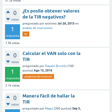
37.2k
vistas
¿Es posile obtener valores
0
de la TIR negativos?
votos
Jul 26, 2013
preguntado
por
anónimo
en
1
analisis de inversiones
tir
respuesta
1.9k
vistas
Calcular el VAN solo con la
0
TIR
votos
preguntado
por
Dayann Briceño
(
160
1
Ago 15, 2018
puntos)
proyectos-de-inversion
respuesta
2.1k
vistas
Manera fácil de hallar la
0
TIR
votos
Sep 5,
preguntado
por
Magui
(
300
puntos)