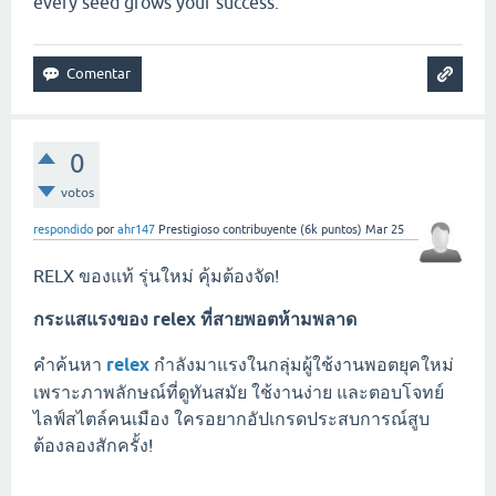
every seed grows your success.
0
votos
respondido
por
ahr147
Prestigioso contribuyente
(
6k
puntos)
Mar 25
RELX ของแท้ รุ่นใหม่ คุ้มต้องจัด!
กระแสแรงของ
relex
ที่สายพอตห้ามพลาด
คำค้นหา
relex
กำลังมาแรงในกลุ่มผู้ใช้งานพอตยุคใหม่
เพราะภาพลักษณ์ที่ดูทันสมัย ใช้งานง่าย และตอบโจทย์
ไลฟ์สไตล์คนเมือง ใครอยากอัปเกรดประสบการณ์สูบ
ต้องลองสักครั้ง!