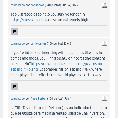
comentado
por
poolmeow
(
140
puntos)
Dic 14, 2025
Top 5 strategies to help you survive longer in
https://crossy-road.io
and score extremely high.
comentado
por
danielcarter
(
100
puntos)
Ene 31
If you’re into experimenting with mechanics like this in
games and mods, you’ll find plenty of interesting content
on <a href="
https://downloadpvzfusion.com/pvz-fusion-
espanol/">plants
vs zombies fusion español</a>, where
gameplay often reflects real-world physics in a fun way.
comentado
por
Rose Barton
(
100
puntos)
Feb 1
La TIR (Tasa Interna de Retorno) es un indicador financiero
que se utiliza para medir la rentabilidad de una inversión.