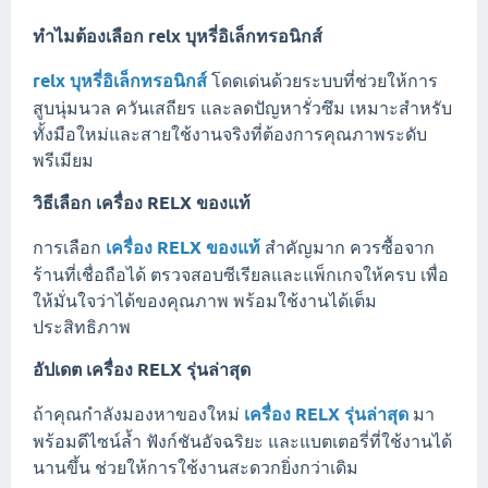
ทำไมต้องเลือก
relx บุหรี่อิเล็กทรอนิกส์
relx บุหรี่อิเล็กทรอนิกส์
โดดเด่นด้วยระบบที่ช่วยให้การ
สูบนุ่มนวล ควันเสถียร และลดปัญหารั่วซึม เหมาะสำหรับ
ทั้งมือใหม่และสายใช้งานจริงที่ต้องการคุณภาพระดับ
พรีเมียม
วิธีเลือก
เครื่อง RELX ของแท้
การเลือก
เครื่อง RELX ของแท้
สำคัญมาก ควรซื้อจาก
ร้านที่เชื่อถือได้ ตรวจสอบซีเรียลและแพ็กเกจให้ครบ เพื่อ
ให้มั่นใจว่าได้ของคุณภาพ พร้อมใช้งานได้เต็ม
ประสิทธิภาพ
อัปเดต
เครื่อง RELX รุ่นล่าสุด
ถ้าคุณกำลังมองหาของใหม่
เครื่อง RELX รุ่นล่าสุด
มา
พร้อมดีไซน์ล้ำ ฟังก์ชันอัจฉริยะ และแบตเตอรี่ที่ใช้งานได้
นานขึ้น ช่วยให้การใช้งานสะดวกยิ่งกว่าเดิม