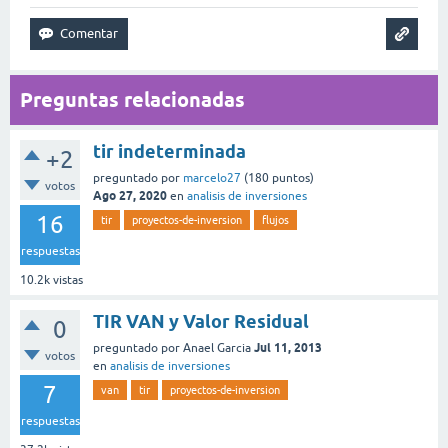
Preguntas relacionadas
tir indeterminada
+2
preguntado
por
marcelo27
(
180
puntos)
votos
Ago 27, 2020
en
analisis de inversiones
16
tir
proyectos-de-inversion
flujos
respuestas
10.2k
vistas
TIR VAN y Valor Residual
0
Jul 11, 2013
preguntado
por
Anael Garcia
votos
en
analisis de inversiones
7
van
tir
proyectos-de-inversion
respuestas