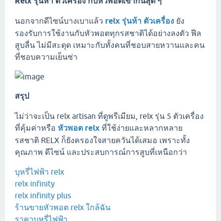
Relx รุ่นห้า ตัวเครื่อง กับหัวพอตเข้ากันสุด ๆ
นอกจากดีไซน์บางเบาแล้ว
relx รุ่นห้า ตัวเครื่อง
ยัง
รองรับการใช้งานกับหัวพอตทุกรสชาติได้อย่างลงตัว ฟีล
สูบลื่น ไม่มีสะดุด เหมาะกับทั้งคนที่ชอบสายหวานและคน
ที่ชอบความเย็นซ่า
สรุป
ไม่ว่าจะเป็น relx artisan ที่ดูพรีเมียม, relx รุ่น 5 ตัวเครื่อง
ที่คุ้มค่าหรือ
หัวพอต relx
ที่ใช้ง่ายและหลากหลาย
รสชาติ RELX ก็ยังครองใจสายควันได้เสมอ เพราะทั้ง
คุณภาพ ดีไซน์ และประสบการณ์การสูบที่เหนือกว่า
บุหรี่ไฟฟ้า relx
relx infinity
relx infinity plus
ร้านขายหัวพอต relx ใกล้ฉัน
ราคาบุหรี่ไฟฟ้า