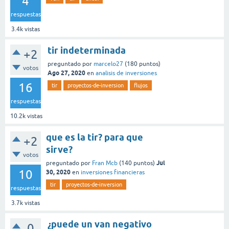
4
respuestas
3.4k
vistas
tir indeterminada
+2
preguntado
por
marcelo27
(
180
puntos)
votos
Ago 27, 2020
en
analisis de inversiones
16
tir
proyectos-de-inversion
flujos
respuestas
10.2k
vistas
que es la tir? para que
+2
sirve?
votos
Jul
preguntado
por
Fran Mcb
(
140
puntos)
10
30, 2020
en
inversiones financieras
tir
proyectos-de-inversion
respuestas
3.7k
vistas
¿puede un van negativo
0