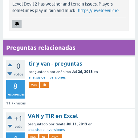
Level Devil 2 has weather and terrain issues. Players
sometimes play in rain and muck.
https://leveldevil2.io
Preguntas relacionadas
tir y van - preguntas
0
Jul 26, 2013
preguntado
por
anónimo
en
votos
analisis de inversiones
8
van
tir
respuestas
11.7k
vistas
VAN y TIR en Excel
+1
Jul 11, 2013
preguntado
por
tanita
en
voto
analisis de inversiones
van
tir
excel