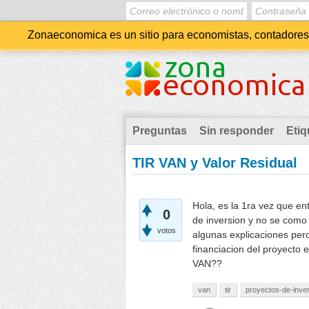
Zonaeconomica es un sitio para economistas, contadores, 
Preguntas
Sin responder
Etiq
TIR VAN y Valor Residual
Hola, es la 1ra vez que en
0
de inversion y no se como c
votos
algunas explicaciones pero
financiacion del proyecto 
VAN??
van
tir
proyectos-de-inve