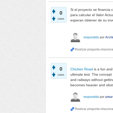
Si el proyecto se financia 
0
para calcular el Valor Act
votos
esperan obtener de su inv
papa's scooperia
respondido
por
Archi
0
Chicken Road
is a fun and
ultimate test. The concept 
votos
and railways without gettin
becomes heavier and obsta
respondido
por
antu