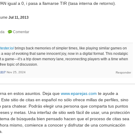
AN igual a 0, i pasa a llamarse TIR (tasa interna de retorno).
laume
Jul 11, 2013
tester.io/
brings back memories of simpler times, like playing similar games on
 a way of evoking that same innocent joy, now in a digital format. This nostalgic
st a game—it’s a trip down memory lane, reconnecting players with a time when
ree topic of discussion.
1117
Nov 25, 2024
rna en estos asuntos. Deja que
www.eparejas.com
te ayude a
 Este sitio de citas en español no sólo ofrece millas de perfiles, sino
 para chatear. Podrás elegir una persona que comparta tus puntos
ereses y metas. Una interfaz de sitio web fácil de usar, una protección
istema de búsqueda bien pensado hacen que el proceso de citas sea
hora mismo, comience a conocer y disfrutar de una comunicación
a.