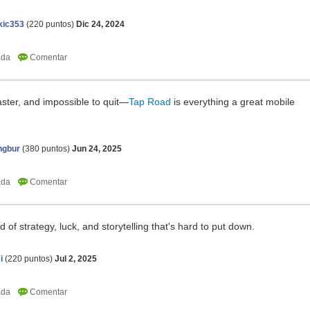
kic353
(
220
puntos)
Dic 24, 2024
aster, and impossible to quit—
Tap Road
is everything a great mobile
ngbur
(
380
puntos)
Jun 24, 2025
 of strategy, luck, and storytelling that's hard to put down.
i
(
220
puntos)
Jul 2, 2025