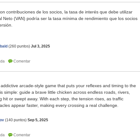
con contribuciones de los socios, la tasa de interés que debe utilizar
ual Neto (VAN) podría ser la tasa mínima de rendimiento que los socios
ersión.
bald
(
260
puntos)
Jul 3, 2025
 addictive arcade-style game that puts your reflexes and timing to the
is simple: guide a brave little chicken across endless roads, rivers,
g hit or swept away. With each step, the tension rises, as traffic
cles appear faster, making every crossing a real challenge.
rov
(
140
puntos)
Sep 5, 2025