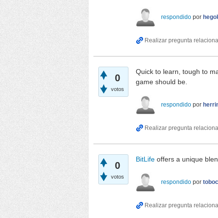
respondido
por
hego
Quick to learn, tough to m
0
game should be.
votos
respondido
por
herri
BitLife
offers a unique blend
0
votos
respondido
por
toboc