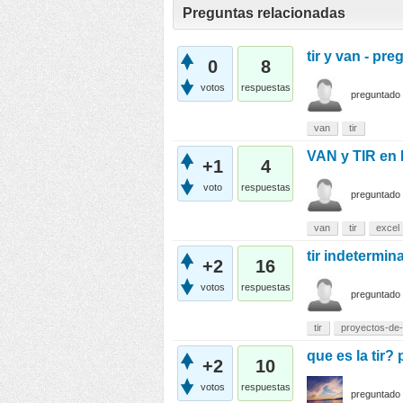
Preguntas relacionadas
tir y van - pr
0
8
votos
respuestas
preguntado
van
tir
VAN y TIR en 
+1
4
voto
respuestas
preguntado
van
tir
excel
tir indetermin
+2
16
votos
respuestas
preguntado
tir
proyectos-de-
que es la tir?
+2
10
votos
respuestas
preguntado