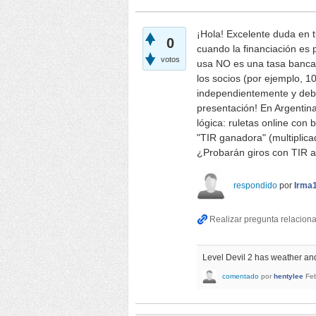
¡Hola! Excelente duda en t
0
cuando la financiación es 
votos
usa NO es una tasa bancari
los socios (por ejemplo, 1
independientemente y debe 
presentación! En Argentin
lógica: ruletas online con 
"TIR ganadora" (multiplica
¿Probarán giros con TIR a
respondido
por
Irma
Level Devil 2 has weather an
comentado
por
hentylee
Fe