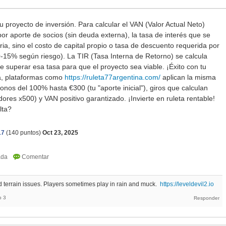
u proyecto de inversión. Para calcular el VAN (Valor Actual Neto)
por aporte de socios (sin deuda externa), la tasa de interés que se
a, sino el costo de capital propio o tasa de descuento requerida por
0-15% según riesgo). La TIR (Tasa Interna de Retorno) se calcula
superar esa tasa para que el proyecto sea viable. ¡Éxito con tu
a, plataformas como
https://ruleta77argentina.com/
aplican la misma
bonos del 100% hasta €300 (tu "aporte inicial"), giros que calculan
dores x500) y VAN positivo garantizado. ¡Invierte en ruleta rentable!
lta?
17
(
140
puntos)
Oct 23, 2025
d terrain issues. Players sometimes play in rain and muck.
https://leveldevil2.io
b 3