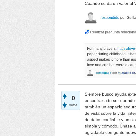
Cuando se da un valor al V
respondido
por
Guil
For many players,
https://love-
paper during childhood. It has
aspect makes it more than ju
love and crushes were a caref
comentado
por
miajackson
Siempre busco ayuda exte
0
encontrar a tu ser querido.
votos
también un espacio seguro
de vista sobre la vida, int
de datos confiable y un s
simple y cómodo. Únase a
agradable con gente nuev