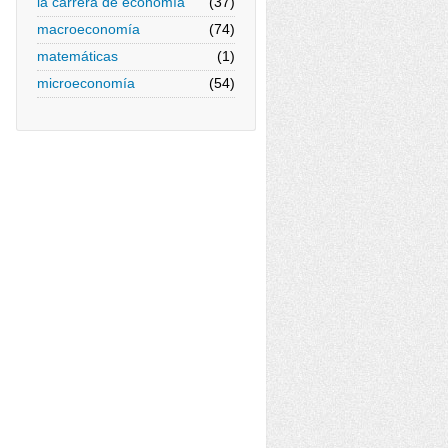
la carrera de economía
(37)
macroeconomía
(74)
matemáticas
(1)
microeconomía
(54)