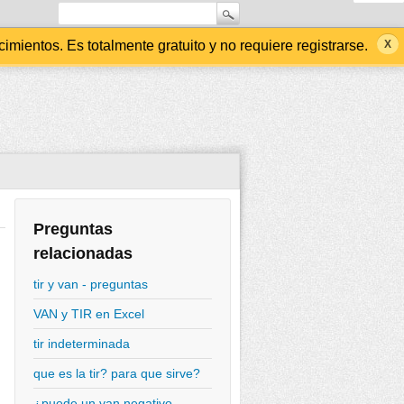
ientos. Es totalmente gratuito y no requiere registrarse.
Preguntas
relacionadas
tir y van - preguntas
VAN y TIR en Excel
tir indeterminada
que es la tir? para que sirve?
¿puede un van negativo