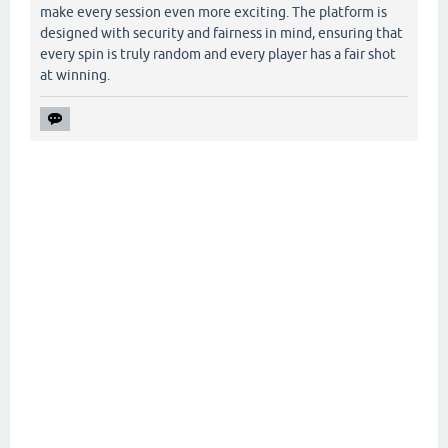
make every session even more exciting. The platform is
designed with security and fairness in mind, ensuring that
every spin is truly random and every player has a fair shot
at winning.