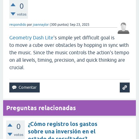
0
votos
respondido
por
joannaylor
(
300
puntos)
Sep 23, 2025
Geometry Dash Lite
's simple yet difficult goal is
to move a cube over obstacles by hopping in sync with
the music. Since the music controls the action's tempo
on all levels, timing, precision, and quick thinking are
crucial.
Preguntas relacionadas
¿Cómo registro los gastos
0
sobre una inversión en el
votos
estado de resultados?