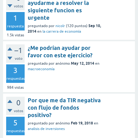
ayudarme a resolver la
votos
siguiente funcion es
1
urgente
Sep 10,
preguntado
por
nicolr
(
120
puntos)
respuesta
2014
en
la carrera de economía
1.5k
vistas
¿Me podrían ayudar por
–1
favor con este ejercicio?
voto
May 12, 2014
preguntado
por
anónimo
en
3
macroeconomía
respuestas
984
vistas
Por que me da TIR negativa
0
con flujo de fondos
votos
positivo?
5
Feb 19, 2018
preguntado
por
anónimo
en
analisis de inversiones
respuestas