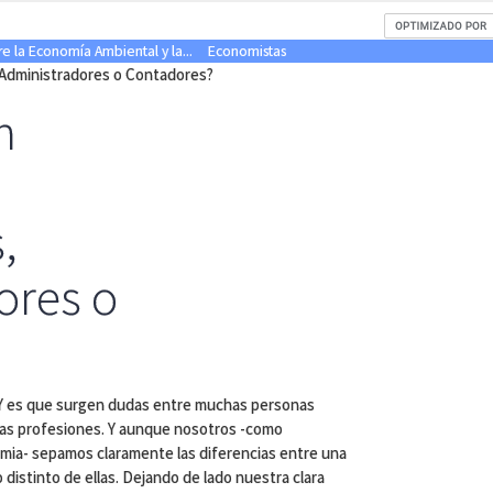
re la Economía Ambiental y la...
Economistas
 Administradores o Contadores?
n
,
ores o
?
t. Y es que surgen dudas entre muchas personas
stas profesiones. Y aunque nosotros -como
ia- sepamos claramente las diferencias entre una
 distinto de ellas. Dejando de lado nuestra clara