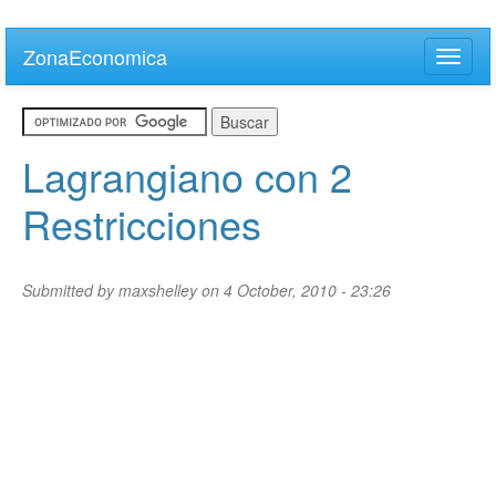
Skip
to
ZonaEconomica
Toggle
main
naviga
content
Lagrangiano con 2
Restricciones
Submitted by
maxshelley
on 4 October, 2010 - 23:26