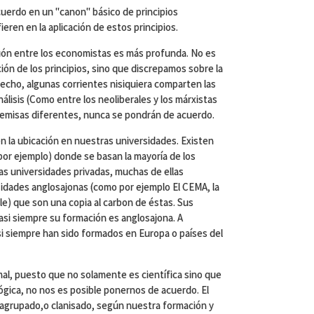
uerdo en un "canon" básico de principios
eren en la aplicación de estos principios.
isión entre los economistas es más profunda. No es
ión de los principios, sino que discrepamos sobre la
hecho, algunas corrientes nisiquiera comparten las
lisis (Como entre los neoliberales y los márxistas
 premisas diferentes, nunca se pondrán de acuerdo.
en la ubicación en nuestras universidades. Existen
por ejemplo) donde se basan la mayoría de los
as universidades privadas, muchas de ellas
sidades anglosajonas (como por ejemplo El CEMA, la
hile) que son una copia al carbon de éstas. Sus
si siempre su formación es anglosajona. A
si siempre han sido formados en Europa o países del
al, puesto que no solamente es científica sino que
ológica, no nos es posible ponernos de acuerdo. El
agrupado,o clanisado, según nuestra formación y