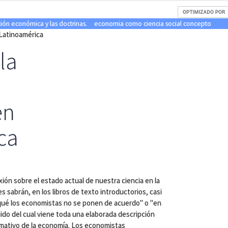
ión económica y las doctrinas.
economia como ciencia social concepto
 Latinoamérica
la
en
ca
xión sobre el estado actual de nuestra ciencia en la
 sabrán, en los libros de texto introductorios, casi
qué los economistas no se ponen de acuerdo" o "en
do del cual viene toda una elaborada descripción
rmativo de la economía. Los economistas