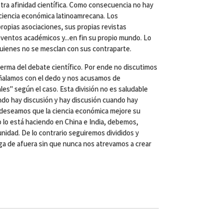
tra afinidad científica. Como consecuencia no hay
ciencia económica latinoamrecana. Los
opias asociaciones, sus propias revistas
eventos académicos y...en fin su propio mundo. Lo
quienes no se mesclan con sus contraparte.
erma del debate científico. Por ende no discutimos
ñalamos con el dedo y nos acusamos de
es" según el caso. Esta división no es saludable
ando hay discusión y hay discusión cuando hay
 deseamos que la ciencia económica mejore su
o lo está haciendo en China e India, debemos,
nidad. De lo contrario seguiremos divididos y
ga de afuera sin que nunca nos atrevamos a crear