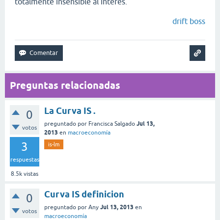
totalmente insensible al interés.
drift boss
Preguntas relacionadas
La Curva IS .
0
Jul 13,
preguntado
por
Francisca Salgado
votos
2013
en
macroeconomía
3
is-lm
respuestas
8.5k
vistas
Curva IS definicion
0
Jul 13, 2013
preguntado
por
Any
en
votos
macroeconomía