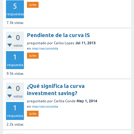
5
is-lm
respuestas
7.3k
vistas
Pendiente de la curva IS
0
Jul 11, 2013
preguntado
por
Carlos Lopez
votos
en
macroeconomía
1
is-lm
respuesta
9.5k
vistas
¿Qué significa la curva
0
investment saving?
votos
May 1, 2014
preguntado
por
Carlita Conde
1
en
macroeconomía
is-lm
respuesta
2.2k
vistas