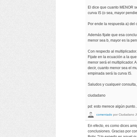
El dice que cuanto MENOR sea
curva IS (o sea, mayor pendie
Por ende la respuesta a) del c
Además fijate que esa conclu
menor sea b, mayor es la pen
Con respecto al multiplicador
Fijate en la ecuación a la qu
menor será el multiplicador. 
decir, cuanto menor sea el mu
empinada será la curva IS.
Saludos y cualqueir consulta, 
ciudadano
pd: esto merece algún punto.
comentado
por
Ciudadano
J
En efecto, es como dices ami
conclusiones. Gracias por cor
Bohr :"Un experto es aquel q