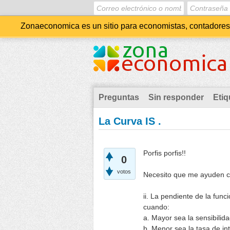
Zonaeconomica es un sitio para economistas, contadores, 
Preguntas
Sin responder
Etiq
La Curva IS .
Porfis porfis!!
0
votos
Necesito que me ayuden c
ii. La pendiente de la fun
cuando:
a. Mayor sea la sensibilida
b. Menor sea la tasa de in