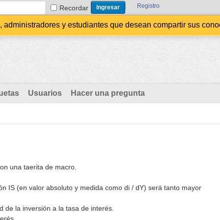
Registro
Recordar
administradores y estudiantes que desean compartir sus conocim
uetas
Usuarios
Hacer una pregunta
on una taerita de macro.
ción IS (en valor absoluto y medida como di / dY) será tanto mayor
d de la inversión a la tasa de interés.
terés.