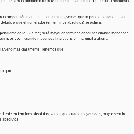
s), menor sera la pendiente de la IS en terminos absolutos. Por ende tu respuesta
la propensión marginal a consumir (c), vemos que la pendiente tiende a ser
 debido a que el numerador (en terminos absolutos) se achica.
a pendiente de la IS (di/dY) será mayor en terminos absolutos cuando menor sea
umir, es decir, cuando mayor sea la propensión marginal a ahorrar.
ara verlo mas claramente. Tenemos que:
ndo que
endiente en terminos absolutos, vemos que cuanto mayor sea s, mayor será la
s absolutos.