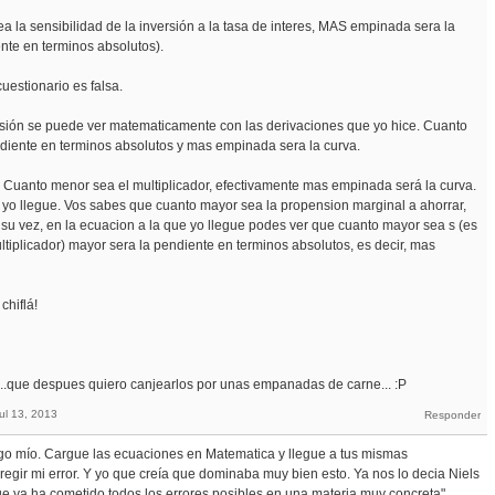
 la sensibilidad de la inversión a la tasa de interes, MAS empinada sera la
nte en terminos absolutos).
uestionario es falsa.
sión se puede ver matematicamente con las derivaciones que yo hice. Cuanto
diente en terminos absolutos y mas empinada sera la curva.
. Cuanto menor sea el multiplicador, efectivamente mas empinada será la curva.
e yo llegue. Vos sabes que cuanto mayor sea la propension marginal a ahorrar,
A su vez, en la ecuacion a la que yo llegue podes ver que cuanto mayor sea s (es
ltiplicador) mayor sera la pendiente en terminos absolutos, es decir, mas
chiflá!
...que despues quiero canjearlos por unas empanadas de carne... :P
ul 13, 2013
go mío. Cargue las ecuaciones en Matematica y llegue a tus mismas
regir mi error. Y yo que creía que dominaba muy bien esto. Ya nos lo decia Niels
ue ya ha cometido todos los errores posibles en una materia muy concreta".