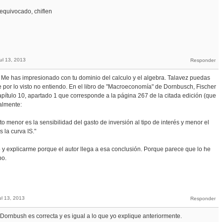
equivocado, chiflen
ul 13, 2013
. Me has impresionado con tu dominio del calculo y el algebra. Talavez puedas
 por lo visto no entiendo. En el libro de "Macroeconomía" de Dornbusch, Fischer
 capítulo 10, apartado 1 que corresponde a la página 267 de la citada edición (que
ualmente:
o menor es la sensibilidad del gasto de inversión al tipo de interés y menor el
s la curva IS."
o y explicarme porque el autor llega a esa conclusión. Porque parece que lo he
po.
ul 13, 2013
Dornbush es correcta y es igual a lo que yo explique anteriormente.