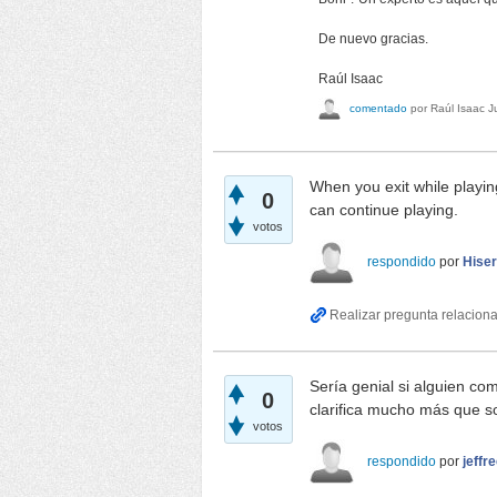
De nuevo gracias.
Raúl Isaac
comentado
por
Raúl Isaac
J
When you exit while playi
0
can continue playing.
votos
respondido
por
Hise
Sería genial si alguien c
0
clarifica mucho más que so
votos
respondido
por
jeffr