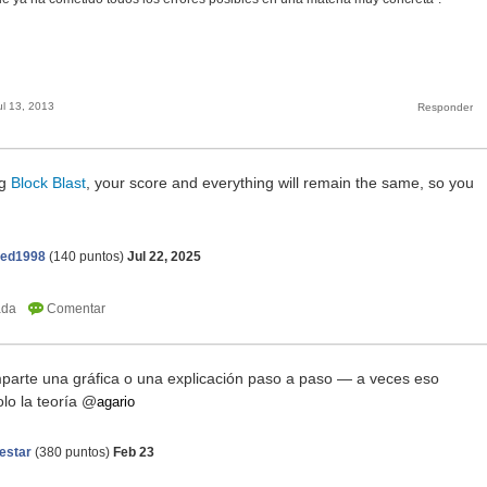
ul 13, 2013
ng
Block Blast
, your score and everything will remain the same, so you
red1998
(
140
puntos)
Jul 22, 2025
omparte una gráfica o una explicación paso a paso — a veces eso
lo la teoría @
agario
eestar
(
380
puntos)
Feb 23