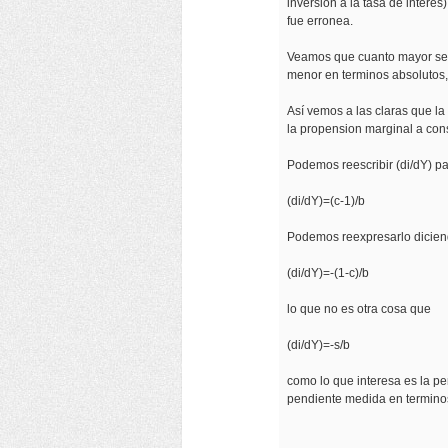
inversión a la tasa de interé
fue erronea.
Veamos que cuanto mayor sea 
menor en terminos absolutos,
Así vemos a las claras que l
la propension marginal a cons
Podemos reescribir (di/dY) p
(di/dY)=(c-1)/b
Podemos reexpresarlo dicie
(di/dY)=-(1-c)/b
lo que no es otra cosa que
(di/dY)=-s/b
como lo que interesa es la p
pendiente medida en termino