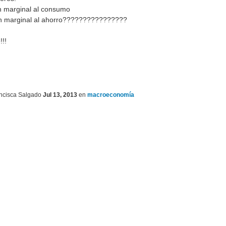
n marginal al consumo
ón marginal al ahorro????????????????
!!
ncisca Salgado
Jul 13, 2013
en
macroeconomía