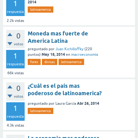
1
2014
latinoamerica
respuesta
2.2k
vistas
Moneda mas fuerte de
0
America Latina
votos
preguntado
por
Juan Kichilloffky
(
220
1
May 18, 2014
puntos)
en
macroeconomía
forex
divisas
latinoamerica
respuesta
66k
vistas
¿Cuál es el país mas
0
poderoso de latinoamerica?
votos
Abr 26, 2014
preguntado
por
Laura García
1
latinoamerica
respuesta
4.3k
vistas