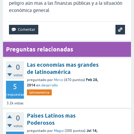
peligro aún mas a las finanzas públicas y a la situación
económica general.
Preguntas relacionadas
Las economías mas grandes
0
de latinoamérica
votos
Feb 28,
preguntado
por
Mirco
(
470
puntos)
5
2014
en
desarrollo
latinoamerica
respuestas
3.2k
vistas
Paises Latinos mas
0
Poderosos
votos
Jul 16,
preguntado
por
Magui
(
300
puntos)