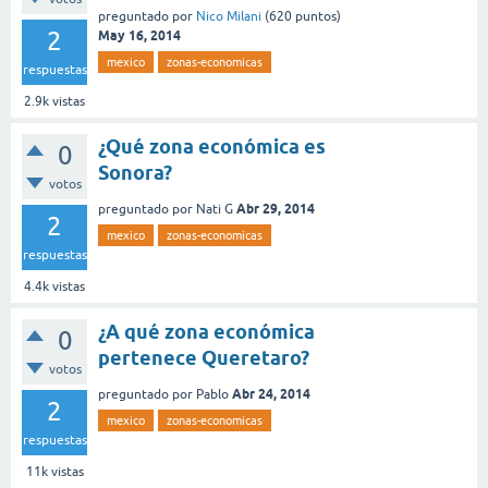
preguntado
por
Nico Milani
(
620
puntos)
2
May 16, 2014
mexico
zonas-economicas
respuestas
2.9k
vistas
¿Qué zona económica es
0
Sonora?
votos
Abr 29, 2014
preguntado
por
Nati G
2
mexico
zonas-economicas
respuestas
4.4k
vistas
¿A qué zona económica
0
pertenece Queretaro?
votos
Abr 24, 2014
preguntado
por
Pablo
2
mexico
zonas-economicas
respuestas
11k
vistas