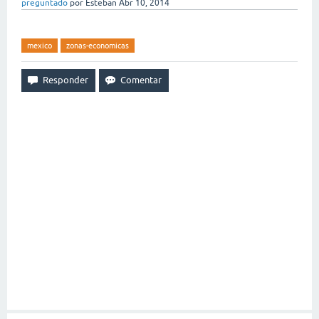
preguntado
por
Esteban
Abr 10, 2014
mexico
zonas-economicas