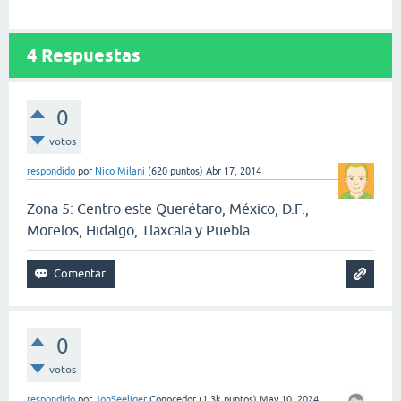
4
Respuestas
0
votos
respondido
por
Nico Milani
(
620
puntos)
Abr 17, 2014
Zona 5: Centro este Querétaro, México, D.F.,
Morelos, Hidalgo, Tlaxcala y Puebla.
0
votos
respondido
por
JonSeeliger
Conocedor
(
1.3k
puntos)
May 10, 2024