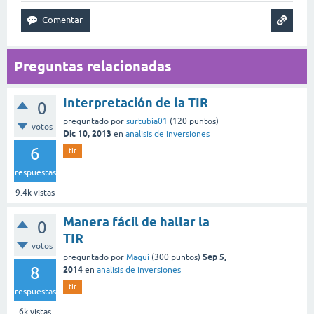
Preguntas relacionadas
Interpretación de la TIR
0
preguntado
por
surtubia01
(
120
puntos)
votos
Dic 10, 2013
en
analisis de inversiones
6
tir
respuestas
9.4k
vistas
Manera fácil de hallar la
0
TIR
votos
Sep 5,
preguntado
por
Magui
(
300
puntos)
8
2014
en
analisis de inversiones
tir
respuestas
6k
vistas