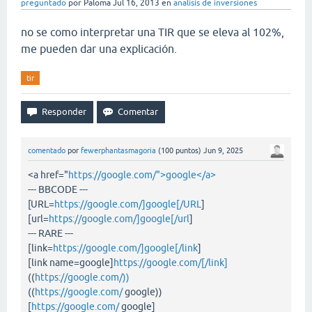
preguntado
por
Paloma
Jul 16, 2013
en
analisis de inversiones
no se como interpretar una TIR que se eleva al 102%,
me pueden dar una explicación.
tir
comentado
por
fewerphantasmagoria
(
100
puntos)
Jun 9, 2025
<a href="
https://google.com/">google</a>
--- BBCODE ---
[URL=
https://google.com/]google[/URL
]
[url=
https://google.com/]google[/url
]
--- RARE ---
[link=
https://google.com/]google[/link
]
[link name=google]
https://google.com/[/link]
((
https://google.com/))
((
https://google.com/
google))
[
https://google.com/
google]