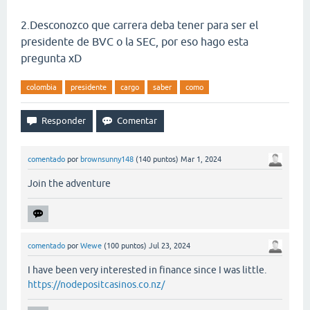
2.Desconozco que carrera deba tener para ser el
presidente de BVC o la SEC, por eso hago esta
pregunta xD
colombia
presidente
cargo
saber
como
comentado
por
brownsunny148
(
140
puntos)
Mar 1, 2024
Join the adventure
comentado
por
Wewe
(
100
puntos)
Jul 23, 2024
I have been very interested in finance since I was little.
https://nodepositcasinos.co.nz/