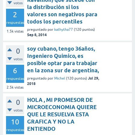
votos
la distribución si los
2
valores son negativos para
todos los percentiles
respuestas
preguntado
por
kathytha77
(
120
puntos)
1.5k
vistas
Sep 8, 2014
soy cubano, tengo 36años,
0
Ingeniero Químico, es
votos
posible optar para trabajar
6
en la zona sur de argentina,
Jul 29,
preguntado
por
Michel
(
120
puntos)
respuestas
2018
2.5k
vistas
HOLA , MI PROMESOR DE
0
MICROECONOMIA QUIERE
votos
QUE LE RESUELVA ESTA
10
GRAFICA Y NO LA
ENTIENDO
respuestas