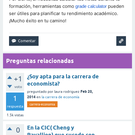
formación, herramientas como
pueden
grade calculator
ser útiles para planificar tu rendimiento académico.
¡Mucho éxito en tu camino!
Preguntas relacionadas
¿Soy apta para la carrera de
+1
economista?
voto
Feb 20,
preguntado
por
laura rodriguez
1
2014
en
la carrera de economía
carrera-economia
respuesta
1.5k
vistas
En la CIC( Cheng y
0
Ravallion) que sucede con