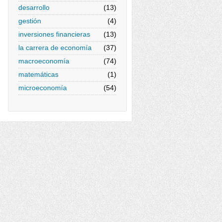
desarrollo
(13)
gestión
(4)
inversiones financieras
(13)
la carrera de economía
(37)
macroeconomía
(74)
matemáticas
(1)
microeconomía
(54)