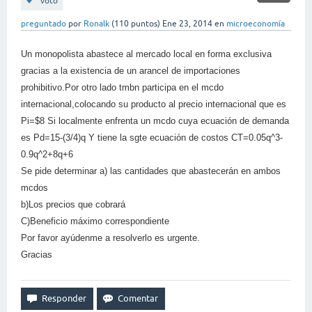
voto
preguntado
por
Ronalk
(
110
puntos)
Ene 23, 2014
en
microeconomía
Un monopolista abastece al mercado local en forma exclusiva
gracias a la existencia de un arancel de importaciones
prohibitivo.Por otro lado tmbn participa en el mcdo
internacional,colocando su producto al precio internacional que es
Pi=$8 Si localmente enfrenta un mcdo cuya ecuación de demanda
es Pd=15-(3/4)q Y tiene la sgte ecuación de costos CT=0.05q^3-
0.9q^2+8q+6
Se pide determinar a) las cantidades que abastecerán en ambos
mcdos
b)Los precios que cobrará
C)Beneficio máximo correspondiente
Por favor ayúdenme a resolverlo es urgente.
Gracias