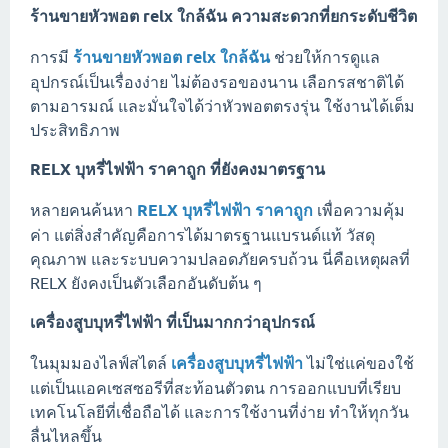
ร้านขายหัวพอต relx ใกล้ฉัน ความสะดวกที่ยกระดับชีวิต
การมี
ร้านขายหัวพอต relx ใกล้ฉัน
ช่วยให้การดูแล
อุปกรณ์เป็นเรื่องง่าย ไม่ต้องรอของนาน เลือกรสชาติได้
ตามอารมณ์ และมั่นใจได้ว่าหัวพอตตรงรุ่น ใช้งานได้เต็ม
ประสิทธิภาพ
RELX บุหรี่ไฟฟ้า ราคาถูก ที่ยังคงมาตรฐาน
หลายคนค้นหา
RELX บุหรี่ไฟฟ้า ราคาถูก
เพื่อความคุ้ม
ค่า แต่สิ่งสำคัญคือการได้มาตรฐานแบรนด์แท้ วัสดุ
คุณภาพ และระบบความปลอดภัยครบถ้วน นี่คือเหตุผลที่
RELX ยังคงเป็นตัวเลือกอันดับต้น ๆ
เครื่องสูบบุหรี่ไฟฟ้า ที่เป็นมากกว่าอุปกรณ์
ในมุมมองไลฟ์สไตล์
เครื่องสูบบุหรี่ไฟฟ้า
ไม่ใช่แค่ของใช้
แต่เป็นแอคเซสซอรีที่สะท้อนตัวตน การออกแบบที่เรียบ
เทคโนโลยีที่เชื่อถือได้ และการใช้งานที่ง่าย ทำให้ทุกวัน
ลื่นไหลขึ้น