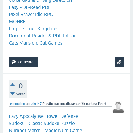
Voice GPS & Driving Direction
Easy PDF-Read PDF
Pixel Brave: Idle RPG
MOHRE
Empire: Four Kingdoms
Document Reader & PDF Editor
Cats Mansion: Cat Games
0
votos
respondido
por
ahr147
Prestigioso contribuyente
(
6k
puntos)
Feb 9
Lazy Apocalypse: Tower Defense
Sudoku - Classic Sudoku Puzzle
Number Match - Magic Num Game