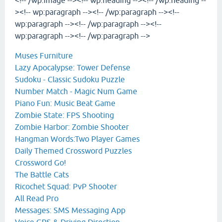
<!-- /wp:image --><!-- wp:heading --><!-- /wp:heading --
><!-- wp:paragraph --><!-- /wp:paragraph --><!--
wp:paragraph --><!-- /wp:paragraph --><!--
wp:paragraph --><!-- /wp:paragraph -->
Muses Furniture
Lazy Apocalypse: Tower Defense
Sudoku - Classic Sudoku Puzzle
Number Match - Magic Num Game
Piano Fun: Music Beat Game
Zombie State: FPS Shooting
Zombie Harbor: Zombie Shooter
Hangman Words:Two Player Games
Daily Themed Crossword Puzzles
Crossword Go!
The Battle Cats
Ricochet Squad: PvP Shooter
All Read Pro
Messages: SMS Messaging App