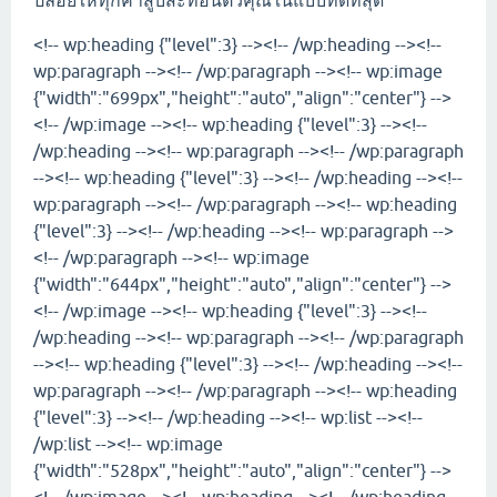
ปล่อยให้ทุกคำสูบสะท้อนตัวคุณในแบบที่ดีที่สุด
<!-- wp:heading {"level":3} --><!-- /wp:heading --><!--
wp:paragraph --><!-- /wp:paragraph --><!-- wp:image
{"width":"699px","height":"auto","align":"center"} -->
<!-- /wp:image --><!-- wp:heading {"level":3} --><!--
/wp:heading --><!-- wp:paragraph --><!-- /wp:paragraph
--><!-- wp:heading {"level":3} --><!-- /wp:heading --><!--
wp:paragraph --><!-- /wp:paragraph --><!-- wp:heading
{"level":3} --><!-- /wp:heading --><!-- wp:paragraph -->
<!-- /wp:paragraph --><!-- wp:image
{"width":"644px","height":"auto","align":"center"} -->
<!-- /wp:image --><!-- wp:heading {"level":3} --><!--
/wp:heading --><!-- wp:paragraph --><!-- /wp:paragraph
--><!-- wp:heading {"level":3} --><!-- /wp:heading --><!--
wp:paragraph --><!-- /wp:paragraph --><!-- wp:heading
{"level":3} --><!-- /wp:heading --><!-- wp:list --><!--
/wp:list --><!-- wp:image
{"width":"528px","height":"auto","align":"center"} -->