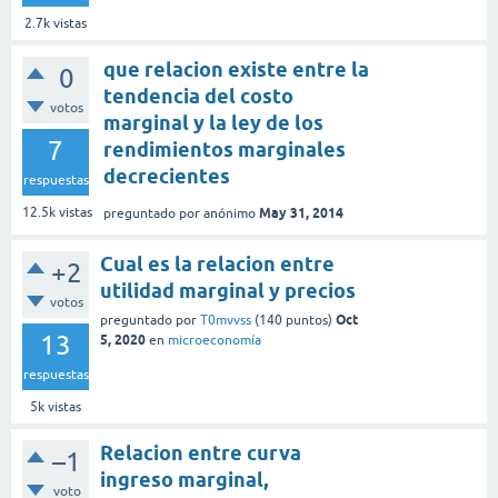
2.7k
vistas
que relacion existe entre la
0
tendencia del costo
votos
marginal y la ley de los
7
rendimientos marginales
decrecientes
respuestas
May 31, 2014
12.5k
vistas
preguntado
por
anónimo
Cual es la relacion entre
+2
utilidad marginal y precios
votos
Oct
preguntado
por
T0mvvss
(
140
puntos)
13
5, 2020
en
microeconomía
respuestas
5k
vistas
Relacion entre curva
–1
ingreso marginal,
voto