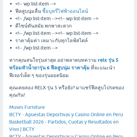
<!-- wp:list-item -->
ฟีลสูบนุ่มลื่น
ซื้อบุหรี่ไฟฟ้าออนไลน์
<!-- /wp:list-item --><!-- wp:list-item -->
ดีไซน์ทันสมัย พกพาสะดวก
<!-- /wp:list-item --><!-- wp:list-item -->
ราคาคุ้มค่า เหมาะกับทุกไลฟ์สไตล์
<!-- /wp:list-item -->
หากคุณสนใจรุ่นล่าสุด อย่าพลาดบทความ
relx รุ่น 5
พร้อมหัวน้ำยารุ่น 6 ฟีลสูบนุ่ม ราคาคุ้ม
ที่จะแนะนำ
ฟีเจอร์เด็ด ๆ ของรุ่นยอดนิยม
คุณเคยลอง RELX รุ่น 5 หรือยัง? มาแชร์ฟีลสูบโปรดของ
คุณกัน!
Muses Furniture
BCTY - Apuestas Deportivas y Casino Online en Peru
Basketball 2026 - Partidos, Cuotas y Resultados en
Vivo | BCTY
BCTY - Apuestas Deportivas y Casino Online en Peru