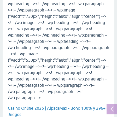
wp:heading --><!-- /wp:heading --><!-- wp:paragraph --
><!-- /wp:paragraph --><!-- wp:image
{"width":"750px","height":"auto","align":"center"} -->
<!-- /wp:image --><!-- wp:heading --><!-- /wp:heading --
><!-- wp:paragraph --><!-- /wp:paragraph --><!--
wp:heading --><!-- /wp:heading --><!-- wp:paragraph --
><!-- /wp:paragraph --><!-- wp:heading --><!--
/wp:heading --><!-- wp:paragraph --><!-- /wp:paragraph
--><!-- wp:image
{"width":"550px","height":"auto","align":"center"} -->
<!-- /wp:image --><!-- wp:heading --><!-- /wp:heading --
><!-- wp:paragraph --><!-- /wp:paragraph --><!--
wp:heading --><!-- /wp:heading --><!-- wp:paragraph --
><!-- /wp:paragraph --><!-- wp:paragraph --><!--
/wp:paragraph --><!-- wp:paragraph --><!--
/wp:paragraph -->
Casino Online 2026 | AlpacaMax - Bono 100% y 296+
Juegos