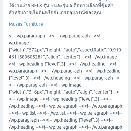
ใช้งานง่าย RELX รุ่น 5 และรุ่น 6 คือทางเลือกที่คุ้มค่า
สำหรับการเริ่มต้นหรืออัปเกรดอุปกรณ์ของคุณ
Muses Furniture
<!-- wp:paragraph --><!-- /wp:paragraph --><!--
wp:image
{"width":"572px","height":"auto","aspectRatio":"0.910
4611580605281","align":"center"} --><!-- /wp:image --
><!-- wp:heading {"level":3} --><!-- /wp:heading --><!--
wp:paragraph --><!-- /wp:paragraph --><!-- wp:heading
{"level":3} --><!-- /wp:heading --><!-- wp:paragraph -->
<!-- /wp:paragraph --><!-- wp:image
{"width":"516px","height":"auto","align":"center"} -->
<!-- /wp:image --><!-- wp:heading {"level":3} --><!--
/wp:heading --><!-- wp:paragraph --><!-- /wp:paragraph
--><!-- wp:list --><!-- /wp:list --><!-- wp:paragraph --><!--
/wp:paragraph --><!-- wp:heading {"level":3} --><!--
/wp:heading --><!-- wp:paragraph --><!-- /wp:paragraph