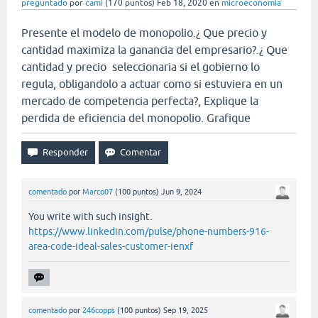
preguntado
por
cami
(
170
puntos)
Feb 18, 2020
en
microeconomía
Presente el modelo de monopolio.¿ Que precio y
cantidad maximiza la ganancia del empresario?.¿ Que
cantidad y precio seleccionaria si el gobierno lo
regula, obligandolo a actuar como si estuviera en un
mercado de competencia perfecta?, Explique la
perdida de eficiencia del monopolio. Grafique
comentado
por
Marco07
(
100
puntos)
Jun 9, 2024
You write with such insight.
https://www.linkedin.com/pulse/phone-numbers-916-
area-code-ideal-sales-customer-ienxf
comentado
por
246copps
(
100
puntos)
Sep 19, 2025