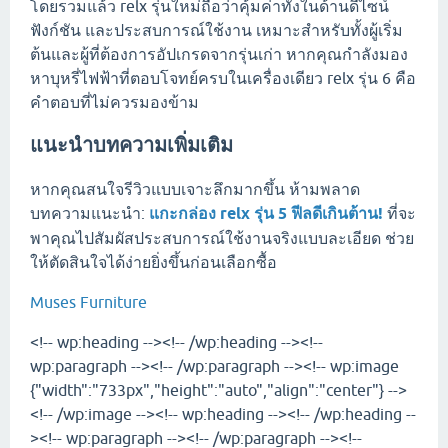
โดยรวมแล้ว relx รุ่นใหม่ถือว่าคุ้มค่าทั้งในด้านดีไซน์
ฟังก์ชัน และประสบการณ์ใช้งาน เหมาะสำหรับทั้งผู้เริ่ม
ต้นและผู้ที่ต้องการอัปเกรดจากรุ่นเก่า หากคุณกำลังมอง
หาบุหรี่ไฟฟ้าที่ตอบโจทย์ครบในเครื่องเดียว relx รุ่น 6 คือ
คำตอบที่ไม่ควรมองข้าม
แนะนำบทความเพิ่มเติม
หากคุณสนใจรีวิวแบบเจาะลึกมากขึ้น ห้ามพลาด
บทความแนะนำ:
แกะกล่อง relx รุ่น 5 ฟีลดีเกินต้าน!
ที่จะ
พาคุณไปสัมผัสประสบการณ์ใช้งานจริงแบบละเอียด ช่วย
ให้ตัดสินใจได้ง่ายยิ่งขึ้นก่อนเลือกซื้อ
Muses Furniture
<!-- wp:heading --><!-- /wp:heading --><!--
wp:paragraph --><!-- /wp:paragraph --><!-- wp:image
{"width":"733px","height":"auto","align":"center"} -->
<!-- /wp:image --><!-- wp:heading --><!-- /wp:heading --
><!-- wp:paragraph --><!-- /wp:paragraph --><!--