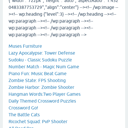
{"width":"722px","height":"auto","aspectRatio":"1.452
0483387753729","align":"center"} --><!-- /wp:image --
><!-- wp:heading {"level":3} --><!-- /wp:heading --><!--
wp:paragraph --><!-- /wp:paragraph --><!--
wp:paragraph --><!-- /wp:paragraph --><!--
wp:paragraph --><!-- /wp:paragraph -->
Muses Furniture
Lazy Apocalypse: Tower Defense
Sudoku - Classic Sudoku Puzzle
Number Match - Magic Num Game
Piano Fun: Music Beat Game
Zombie State: FPS Shooting
Zombie Harbor: Zombie Shooter
Hangman Words:Two Player Games
Daily Themed Crossword Puzzles
Crossword Go!
The Battle Cats
Ricochet Squad: PvP Shooter