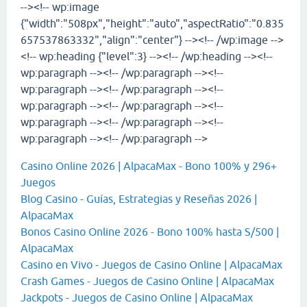
--><!-- wp:image
{"width":"508px","height":"auto","aspectRatio":"0.835
657537863332","align":"center"} --><!-- /wp:image -->
<!-- wp:heading {"level":3} --><!-- /wp:heading --><!--
wp:paragraph --><!-- /wp:paragraph --><!--
wp:paragraph --><!-- /wp:paragraph --><!--
wp:paragraph --><!-- /wp:paragraph --><!--
wp:paragraph --><!-- /wp:paragraph --><!--
wp:paragraph --><!-- /wp:paragraph -->
Casino Online 2026 | AlpacaMax - Bono 100% y 296+
Juegos
Blog Casino - Guías, Estrategias y Reseñas 2026 |
AlpacaMax
Bonos Casino Online 2026 - Bono 100% hasta S/500 |
AlpacaMax
Casino en Vivo - Juegos de Casino Online | AlpacaMax
Crash Games - Juegos de Casino Online | AlpacaMax
Jackpots - Juegos de Casino Online | AlpacaMax