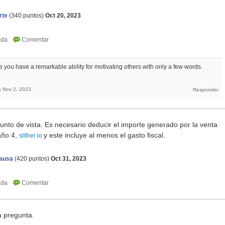
rte
(
340
puntos)
Oct 20, 2023
e you have a remarkable ability for motivating others with only a few words.
k
Nov 2, 2023
nto de vista. Es necesario deducir el importe generado por la venta
 año 4,
y este incluye al menos el gasto fiscal.
slither io
ausa
(
420
puntos)
Oct 31, 2023
a pregunta.