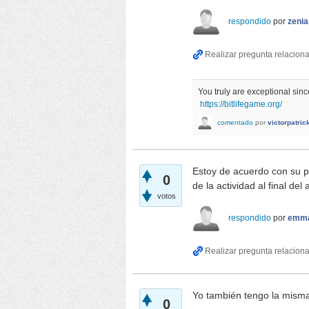
respondido
por
zenia
You truly are exceptional sinc
https://bitlifegame.org/
comentado
por
victorpatric
Estoy de acuerdo con su pu
0
de la actividad al final del
votos
respondido
por
emm
Yo también tengo la mism
0