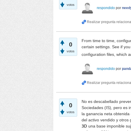
votos
respondido
por
need
From time to time, configu
0
certain settings. See if yo
votos
configuration files, which a
respondido
por
pand
No es descabellado prever
0
Sociedades (IS), pero es i
votos
la ganancia neta obtenida 
del activo vendido y otros
3D
una base imponible suje