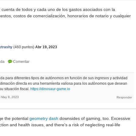
r cuenta de todos y cada uno de los gastos asociados con la
uestos, costos de comercialización, honorarios de notario y cualquier
funny shooter 2
ytrashy
(
460
puntos)
Abr 19, 2023
a para diferentes tipos de autónomos en función de sus ingresos y actividad
timación directa es una herramienta valiosa para los autónomos que desean
u situación fiscal.
https://dinosaur-game.io
d
May 8, 2023
ge the potential
geometry dash
downsides of gaming, too. Excessive
ion and health issues, and there's a risk of neglecting real-life