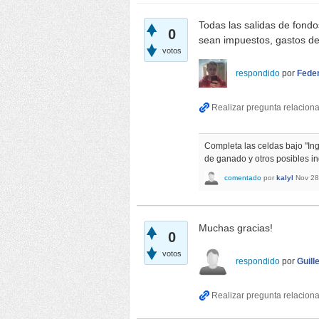
Todas las salidas de fondos
0
sean impuestos, gastos de 
votos
respondido
por
Fede
Completa las celdas bajo "In
de ganado y otros posibles i
comentado
por
kalyl
Nov 28
Muchas gracias!
0
votos
respondido
por
Guill