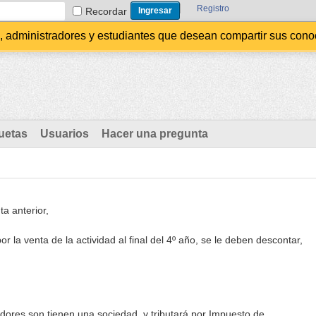
Registro
Recordar
administradores y estudiantes que desean compartir sus conocim
uetas
Usuarios
Hacer una pregunta
a anterior,
por la venta de la actividad al final del 4º año, se le deben descontar,
ores son tienen una sociedad, y tributará por Impuesto de