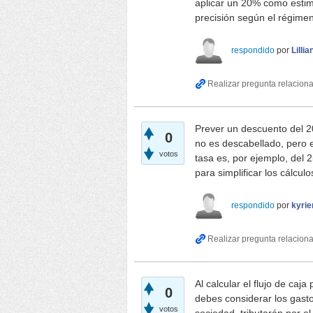
aplicar un 20% como estima
precisión según el régimen
respondido
por
Lilli
Prever un descuento del
0
no es descabellado, pero es
votos
tasa es, por ejemplo, del
para simplificar los cálculo
respondido
por
kyrie
Al calcular el flujo de caj
0
debes considerar los gasto
votos