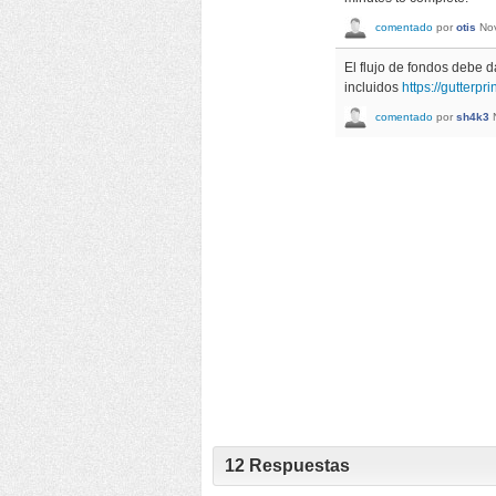
comentado
por
otis
No
El flujo de fondos debe 
incluidos
https://gutterpr
comentado
por
sh4k3
12
Respuestas