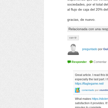
sociedades, por el total d
al flujo de caja del 20% de
gracias, de nuevo.
Relacionada con una res
van-tir
preguntado
por
Gui
Great article. I read this 
especially the last part. 
https://flaglegame.net/
comentado
por
stumbl
What makes
https://sti
satisfaction it provides. 
minutes to complete.