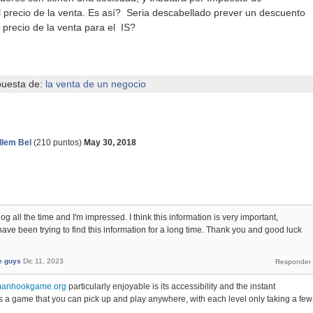
el precio de la venta. Es así? Seria descabellado prever un descuento
l precio de la venta para el IS?
puesta de:
la venta de un negocio
llem Bel
(
210
puntos)
May 30, 2018
blog all the time and I'm impressed. I think this information is very important,
I have been trying to find this information for a long time. Thank you and good luck
e guys
Dic 11, 2023
ckmanhookgame.org
particularly enjoyable is its accessibility and the instant
It’s a game that you can pick up and play anywhere, with each level only taking a few