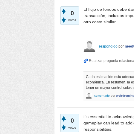
El flujo de fondos debe da
0
transacción, incluidos imp
votos
otro costo similar.
respondido
por
need
Cada estimación está adecuad
económica. En resumen, la es
tener un mayor control sobre s
comentado
por
weirdremin
it's essential to acknowled
0
gameplay can lead to addict
votos
responsibilities.