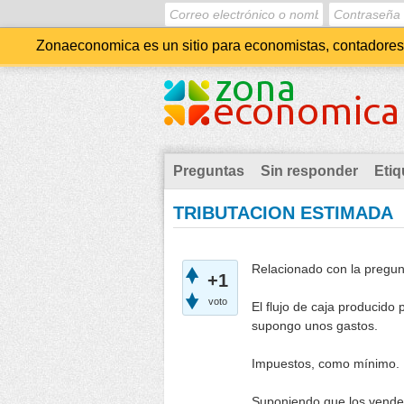
Zonaeconomica es un sitio para economistas, contadores, 
Preguntas
Sin responder
Etiq
TRIBUTACION ESTIMADA
Relacionado con la pregunt
+1
voto
El flujo de caja producido 
supongo unos gastos.
Impuestos, como mínimo.
Suponiendo que los vended