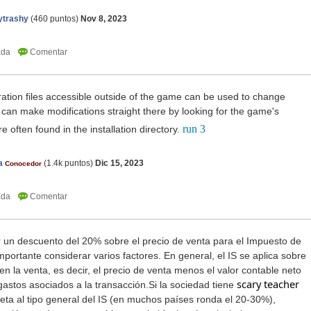
ytrashy
(
460
puntos)
Nov 8, 2023
ration files accessible outside of the game can be used to change
u can make modifications straight there by looking for the game's
run 3
re often found in the installation directory.
a
(
1.4k
puntos)
Dic 15, 2023
Conocedor
 un descuento del 20% sobre el precio de venta para el Impuesto de
mportante considerar varios factores. En general, el IS se aplica sobre
en la venta, es decir, el precio de venta menos el valor contable neto
s
cary
t
eacher
 gastos asociados a la transacción.Si la sociedad tiene
ta al tipo general del IS (en muchos países ronda el 20-30%),