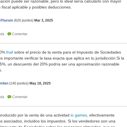
ción puede ser razonable, pero lo ideal sería calcularlo con mayor
 fiscal aplicable y posibles deducciones.
anThuram
(
620
puntos)
Mar 3, 2025
 20%
fnaf
sobre el precio de la venta para el Impuesto de Sociedades
 importante verificar la tasa exacta que aplica en tu jurisdicción.Si la
 25%, un descuento del 20% podría ser una aproximación razonable
s.
milan
(
140
puntos)
May 18, 2025
a producido por la venta de una actividad
io games
, efectivamente
s asociados, incluidos los impuestos. Si los vendedores son una