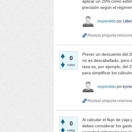
aplicar un 20% como estima
precisión según el régimen
respondido
por
Lilli
Prever un descuento del
0
no es descabellado, pero es
votos
tasa es, por ejemplo, del
para simplificar los cálculo
respondido
por
kyrie
Al calcular el flujo de caj
0
debes considerar los gasto
votos