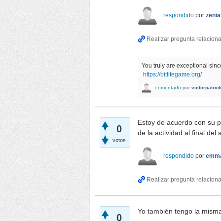
respondido
por
zenia
You truly are exceptional sinc
https://bitlifegame.org/
comentado
por
victorpatric
Estoy de acuerdo con su pu
0
de la actividad al final del
votos
respondido
por
emm
Yo también tengo la mism
0