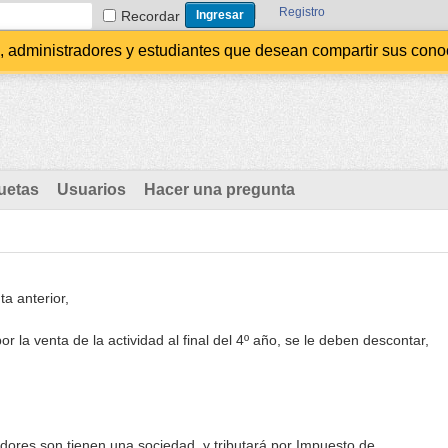
Registro
Recordar
administradores y estudiantes que desean compartir sus conocim
uetas
Usuarios
Hacer una pregunta
a anterior,
por la venta de la actividad al final del 4º año, se le deben descontar,
ores son tienen una sociedad, y tributará por Impuesto de