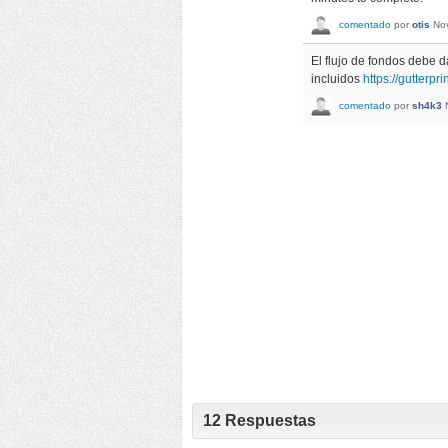
comentado
por
otis
No
El flujo de fondos debe 
incluidos
https://gutterpr
comentado
por
sh4k3
12
Respuestas