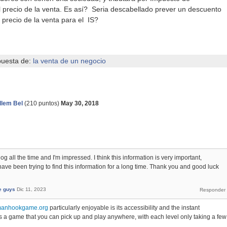
el precio de la venta. Es así? Seria descabellado prever un descuento
l precio de la venta para el IS?
puesta de:
la venta de un negocio
llem Bel
(
210
puntos)
May 30, 2018
blog all the time and I'm impressed. I think this information is very important,
I have been trying to find this information for a long time. Thank you and good luck
e guys
Dic 11, 2023
ckmanhookgame.org
particularly enjoyable is its accessibility and the instant
It’s a game that you can pick up and play anywhere, with each level only taking a few