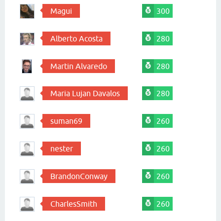
Magui
300
Alberto Acosta
280
Martin Alvaredo
280
Maria Lujan Davalos
280
suman69
260
nester
260
BrandonConway
260
CharlesSmith
260