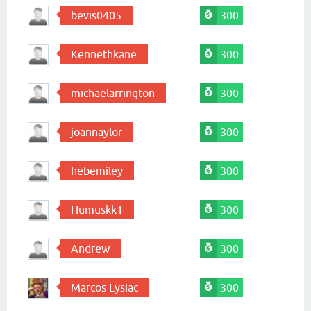
bevis0405
300
Kennethkane
300
michaelarrington
300
joannaylor
300
hebemiley
300
Humuskk1
300
Andrew
300
Marcos Lysiac
300