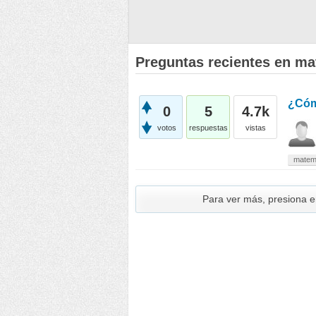
Preguntas recientes en ma
¿Cóm
0
5
4.7k
votos
respuestas
vistas
matem
Para ver más, presiona 