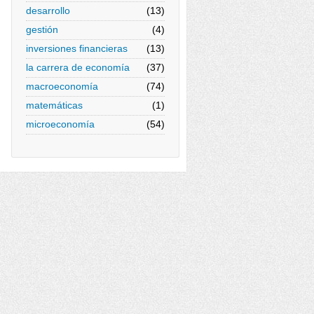
desarrollo
(13)
gestión
(4)
inversiones financieras
(13)
la carrera de economía
(37)
macroeconomía
(74)
matemáticas
(1)
microeconomía
(54)