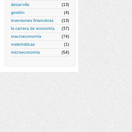
desarrollo
(13)
gestión
(4)
inversiones financieras
(13)
la carrera de economía
(37)
macroeconomía
(74)
matemáticas
(1)
microeconomía
(54)