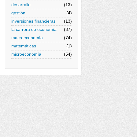
desarrollo
(13)
gestión
(4)
inversiones financieras
(13)
la carrera de economía
(37)
macroeconomía
(74)
matemáticas
(1)
microeconomía
(54)